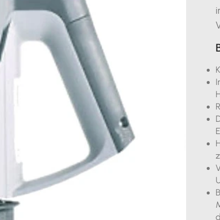
i
V
K
I
H
R
D
E
H
z
V
B
M