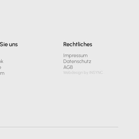
Sie uns
Rechtliches
n
Impressum
ok
Datenschutz
e
AGB
am
Webdesign by INSYNC