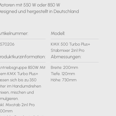
otoren mit 550 W oder 850 W
esigned und hergestellt in Deutschland
rtikelnummer:
Modell:
4570206
KMX 500 Turbo Plus+
Stabmixer 2in1 Pro
roduktkurzinformation:
Abmessungen:
ntriebsgruppe 850W Mit
Breite: 200mm
em KMX Turbo Plus+
Tiefe. 120mm
assen sich bis zu 350
Höhe: 730mm
iter im Handumdrehen
ixen, mischen und
mulgieren.
nkl. Mixstab 2in1 Pro
500mm