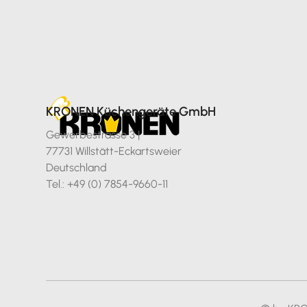
KRONEN Küchengeräte GmbH
Gewerbestrasse 3 |
77731 Willstätt-Eckartsweier
Deutschland
Tel.: +49 (0) 7854-9660-11