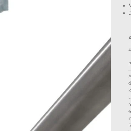
M
D
A
P
A
d
l
L
m
e
i