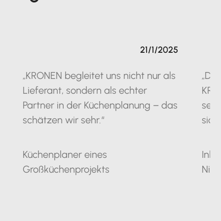
21/1/2025
„KRONEN begleitet uns nicht nur als
„Die
Lieferant, sondern als echter
KRO
Partner in der Küchenplanung – das
seit
schätzen wir sehr.“
sich
Küchenplaner eines
Inha
Großküchenprojekts
Nie