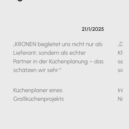
21/1/2025
„KRONEN begleitet uns nicht nur als
„Die
Lieferant, sondern als echter
KRO
Partner in der Küchenplanung – das
seit
schätzen wir sehr.“
sich
Küchenplaner eines
Inha
Großküchenprojekts
Nie