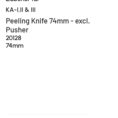
KA-I,II & III
Peeling Knife 74mm - excl.
Pusher
20128
74mm