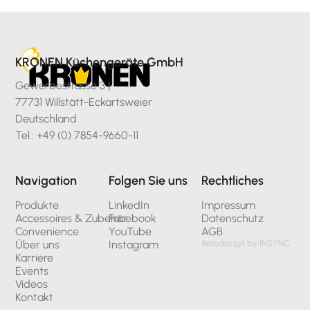
KRONEN Küchengeräte GmbH
Gewerbestrasse 3 |
77731 Willstätt-Eckartsweier
Deutschland
Tel.: +49 (0) 7854-9660-11
Navigation
Folgen Sie uns
Rechtliches
Produkte
LinkedIn
Impressum
Accessoires & Zubehör
Facebook
Datenschutz
Convenience
YouTube
AGB
Über uns
Instagram
Webdesign by INSYNC
Karriere
Events
Videos
Kontakt