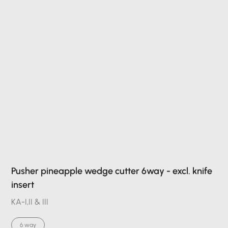
Pusher pineapple wedge cutter 6way - excl. knife
insert
KA-I,II & III
6 way