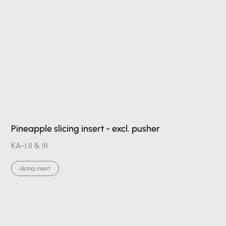
Pineapple slicing insert - excl. pusher
KA-I,II & III
slicing insert