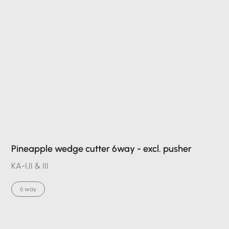
Pineapple wedge cutter 6way - excl. pusher
KA-I,II & III
6 way