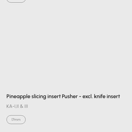
Pineapple slicing insert Pusher - excl. knife insert
KA-I,II & III
17mm