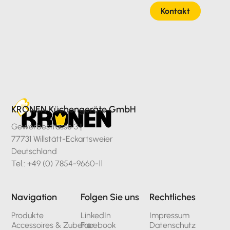
Kontakt
KRONEN Küchengeräte GmbH
Gewerbestrasse 3 |
77731 Willstätt-Eckartsweier
Deutschland
Tel.: +49 (0) 7854-9660-11
Navigation
Folgen Sie uns
Rechtliches
Produkte
LinkedIn
Impressum
Accessoires & Zubehör
Facebook
Datenschutz