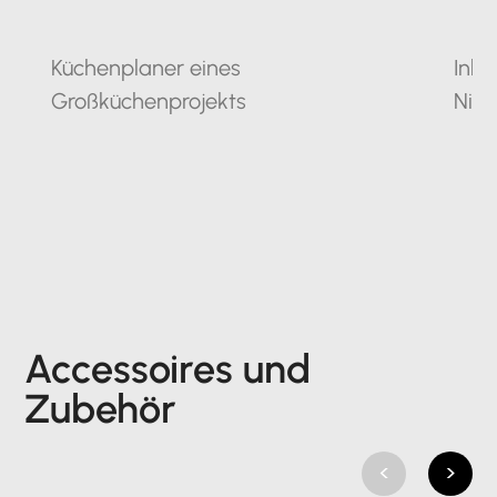
Küchenplaner eines
Inha
Großküchenprojekts
Nie
Accessoires und
Zubehör
<
>