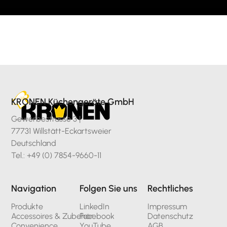
KRONEN Küchengeräte GmbH
Gewerbestrasse 3 |
77731 Willstätt-Eckartsweier
Deutschland
Tel.: +49 (0) 7854-9660-11
Navigation
Folgen Sie uns
Rechtliches
Produkte
LinkedIn
Impressum
Accessoires & Zubehör
Facebook
Datenschutz
Convenience
YouTube
AGB