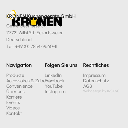
KRONEN Küchengeräte GmbH
Gewerbestrasse 3 |
77731 Willstätt-Eckartsweier
Deutschland
Tel.: +49 (0) 7854-9660-11
Navigation
Folgen Sie uns
Rechtliches
Produkte
LinkedIn
Impressum
Accessoires & Zubehör
Facebook
Datenschutz
Convenience
YouTube
AGB
Über uns
Instagram
Webdesign by INSYNC
Karriere
Events
Videos
Kontakt