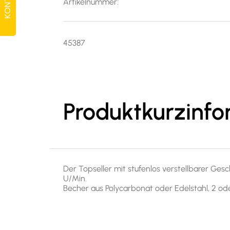
KONTAKT
KONTAKT
Artikelnummer:
45387
Produktkurzinfo
Der Topseller mit stufenlos verstellbarer Gesc
U/Min.
Becher aus Polycarbonat oder Edelstahl, 2 od