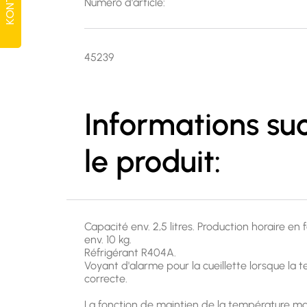
KONTAKT
KONTAKT
Numéro d'article:
45239
Informations suc
le produit:
Capacité env. 2,5 litres. Production horaire en
env. 10 kg.
Réfrigérant R404A.
Voyant d'alarme pour la cueillette lorsque la 
correcte.
La fonction de maintien de la température main