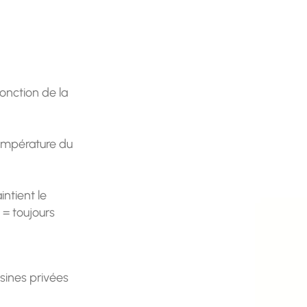
fonction de la
température du
ntient le
 = toujours
isines privées