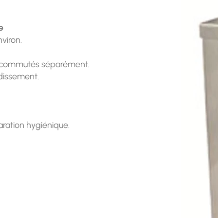
e
viron.
re commutés séparément.
idissement.
aration hygiénique.