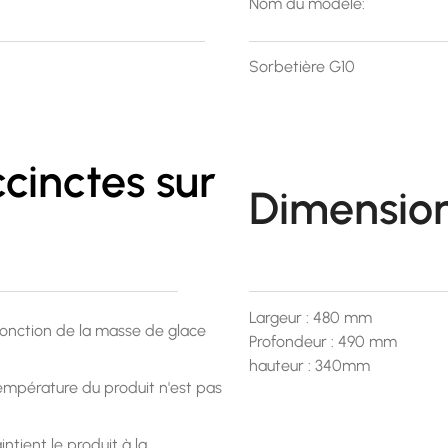
Nom du modèle:
Sorbetière G10
cinctes sur
Dimension
Largeur : 480 mm
 fonction de la masse de glace
Profondeur : 490 mm
hauteur : 340mm
température du produit n'est pas
tient le produit à la