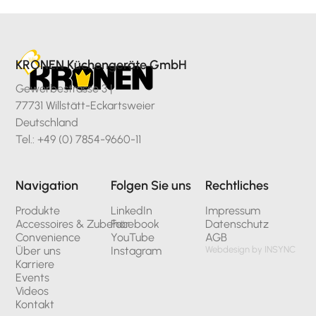
KRONEN Küchengeräte GmbH
Gewerbestrasse 3 |
77731 Willstätt-Eckartsweier
Deutschland
Tel.: +49 (0) 7854-9660-11
Navigation
Folgen Sie uns
Rechtliches
Produkte
LinkedIn
Impressum
Accessoires & Zubehör
Facebook
Datenschutz
Convenience
YouTube
AGB
Über uns
Instagram
Webdesign by INSYNC
Karriere
Events
Videos
Kontakt