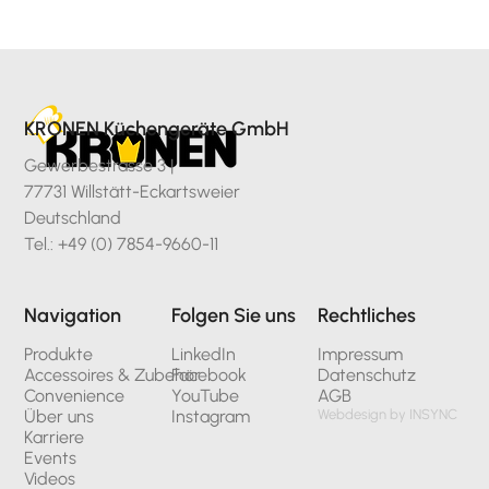
KRONEN Küchengeräte GmbH
Gewerbestrasse 3 |
77731 Willstätt-Eckartsweier
Deutschland
Tel.: +49 (0) 7854-9660-11
Navigation
Folgen Sie uns
Rechtliches
Produkte
LinkedIn
Impressum
Accessoires & Zubehör
Facebook
Datenschutz
Convenience
YouTube
AGB
Über uns
Instagram
Webdesign by INSYNC
Karriere
Events
Videos