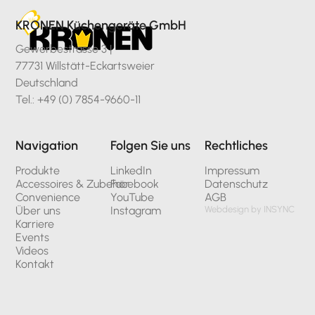
KRONEN Küchengeräte GmbH
Gewerbestrasse 3 |
77731 Willstätt-Eckartsweier
Deutschland
Tel.: +49 (0) 7854-9660-11
Navigation
Folgen Sie uns
Rechtliches
Produkte
LinkedIn
Impressum
Accessoires & Zubehör
Facebook
Datenschutz
Convenience
YouTube
AGB
Über uns
Instagram
Webdesign by INSYNC
Karriere
Events
Videos
Kontakt