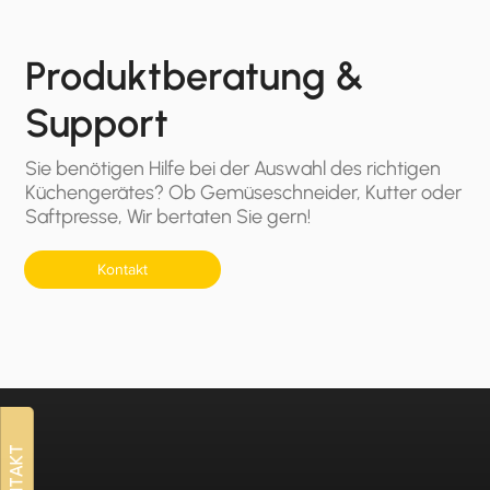
Produktberatung &
Support
Sie benötigen Hilfe bei der Auswahl des richtigen
Küchengerätes? Ob Gemüseschneider, Kutter oder
Saftpresse, Wir bertaten Sie gern!
Kontakt
KONTAKT
KONTAKT