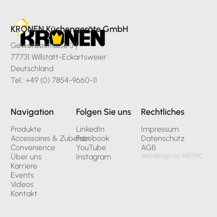
KRONEN Küchengeräte GmbH
Gewerbestrasse 3 |
77731 Willstätt-Eckartsweier
Deutschland
Tel.: +49 (0) 7854-9660-11
Navigation
Folgen Sie uns
Rechtliches
Produkte
LinkedIn
Impressum
Accessoires & Zubehör
Facebook
Datenschutz
Convenience
YouTube
AGB
Über uns
Instagram
Webdesign by INSYNC
Karriere
Events
Videos
Kontakt