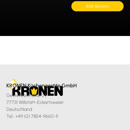
B2B Bereich
KRONEN Küchengeräte GmbH
Gewerbestrasse 3 |
77731 Willstätt-Eckartsweier
Deutschland
Tel.: +49 (0) 7854-9660-11