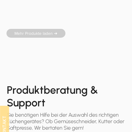
Mehr Produkte laden ➜
Produktberatung &
Support
Sie benötigen Hilfe bei der Auswahl des richtigen
KONTAKT
KONTAKT
Küchengerätes? Ob Gemüseschneider, Kutter oder
Saftpresse, Wir bertaten Sie gern!