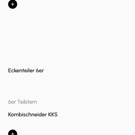
+
Eckenteiler 6er
6er Teilstern
Kombischneider KKS
+