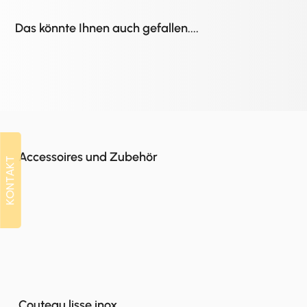
Das könnte Ihnen auch gefallen....
Accessoires und Zubehör
KONTAKT
KONTAKT
Couteau lisse inox