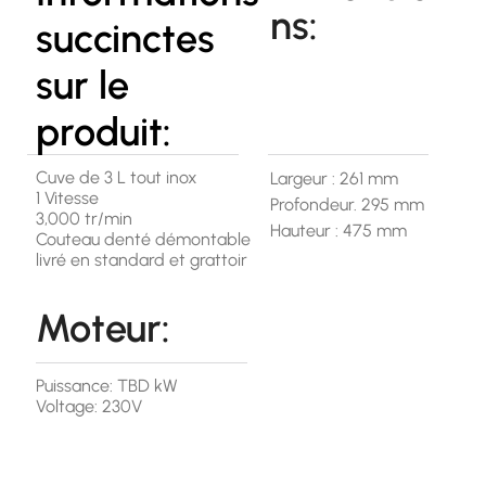
ns:
succinctes
sur le
produit:
Cuve de 3 L tout inox
Largeur : 261 mm
1 Vitesse
Profondeur. 295 mm
3,000 tr/min
Hauteur : 475 mm
Couteau denté démontable
livré en standard et grattoir
Moteur:
Puissance: TBD kW
Voltage: 230V