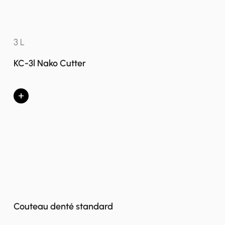
3 L
KC-3l Nako Cutter
+
Couteau denté standard