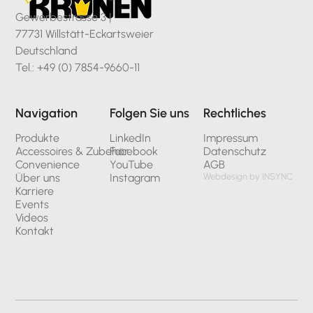
Gewerbestrasse 3 |
77731 Willstätt-Eckartsweier
Deutschland
Tel.: +49 (0) 7854-9660-11
Navigation
Folgen Sie uns
Rechtliches
Produkte
LinkedIn
Impressum
Accessoires & Zubehör
Facebook
Datenschutz
Convenience
YouTube
AGB
Über uns
Instagram
Webdesign by INSYNC
Karriere
Events
Videos
Kontakt