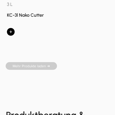
3 L
KC-3l Nako Cutter
+
Mehr Produkte laden ➜