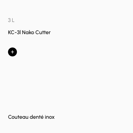
3 L
KC-3l Nako Cutter
+
Couteau denté inox