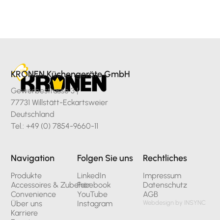
KRONEN Küchengeräte GmbH
Gewerbestrasse 3 |
77731 Willstätt-Eckartsweier
Deutschland
Tel.: +49 (0) 7854-9660-11
Navigation
Folgen Sie uns
Rechtliches
Produkte
LinkedIn
Impressum
Accessoires & Zubehör
Facebook
Datenschutz
Convenience
YouTube
AGB
Über uns
Instagram
Webdesign by INSYNC
Karriere