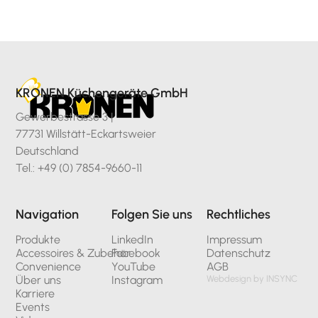
KRONEN Küchengeräte GmbH
Gewerbestrasse 3 |
77731 Willstätt-Eckartsweier
Deutschland
Tel.: +49 (0) 7854-9660-11
Navigation
Folgen Sie uns
Rechtliches
Produkte
LinkedIn
Impressum
Accessoires & Zubehör
Facebook
Datenschutz
Convenience
YouTube
AGB
Über uns
Instagram
Webdesign by INSYNC
Karriere
Events