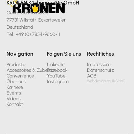
KRONEN Küchengeräte GmbH
Gewerbestrasse 3 |
77731 Willstätt-Eckartsweier
Deutschland
Tel.: +49 (0) 7854-9660-11
Navigation
Folgen Sie uns
Rechtliches
Produkte
LinkedIn
Impressum
Accessoires & Zubehör
Facebook
Datenschutz
Convenience
YouTube
AGB
Über uns
Instagram
Webdesign by INSYNC
Karriere
Events
Videos
Kontakt