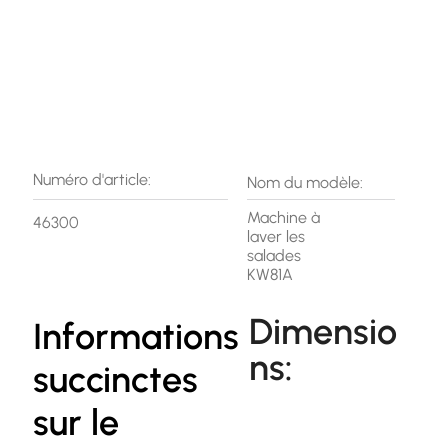
Numéro d'article:
Nom du modèle:
Machine à
46300
laver les
salades
KW81A
Dimensio
Informations
ns:
succinctes
sur le