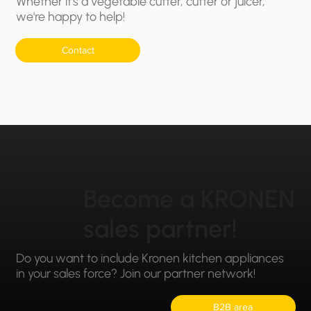
Whether it's a vegetable cutter, cutter or juicer,
we're happy to help!
Contact
Become a KRONEN
sales partner!
Do you want to include Kronen kitchen appliances
in your sales force? Join our partner network!
B2B area