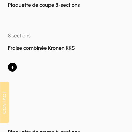
Plaquette de coupe 8-sections
8 sections
Fraise combinée Kronen KKS
+
CONTACT
CONTACT
Plaquette de coupe 6-sections