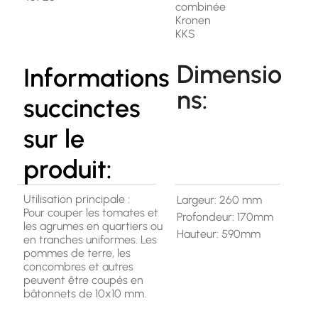
combinée
Kronen
KKS
Dimensio
Informations
ns:
succinctes
sur le
produit:
Utilisation principale :
Largeur: 260 mm
Pour couper les tomates et
Profondeur: 170mm
les agrumes en quartiers ou
Hauteur: 590mm
en tranches uniformes. Les
pommes de terre, les
concombres et autres
peuvent être coupés en
bâtonnets de 10x10 mm.