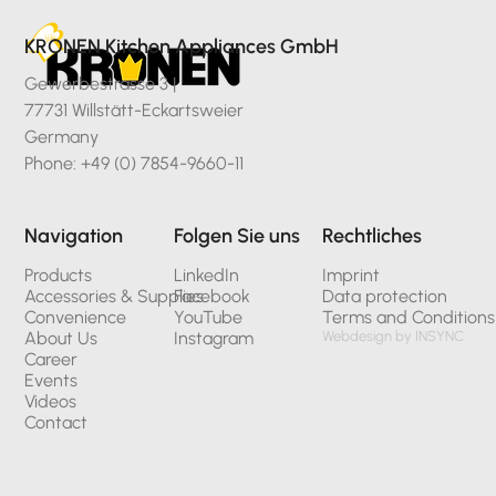
KRONEN Kitchen Appliances GmbH
Gewerbestrasse 3 |
77731 Willstätt-Eckartsweier
Germany
Phone: +49 (0) 7854-9660-11
Navigation
Folgen Sie uns
Rechtliches
Products
LinkedIn
Imprint
Accessories & Supplies
Facebook
Data protection
Convenience
YouTube
Terms and Conditions
About Us
Instagram
Webdesign by INSYNC
Career
Events
Videos
Contact