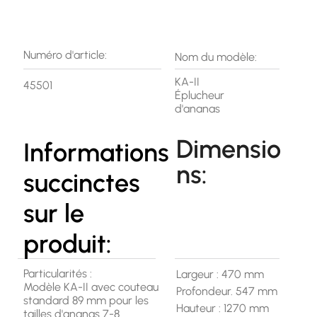
Numéro d'article:
Nom du modèle:
KA-II
45501
Éplucheur
d'ananas
Dimensio
Informations
ns:
succinctes
sur le
produit:
Particularités :
Largeur : 470 mm
Modèle KA-II avec couteau
Profondeur. 547 mm
standard 89 mm pour les
Hauteur : 1270 mm
tailles d'ananas 7-8.