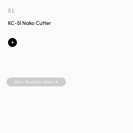
5 L
KC-5l Nako Cutter
+
Mehr Produkte laden ➜