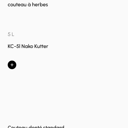
couteau à herbes
5 L
KC-5l Nako Kutter
+
Couteau denté standard