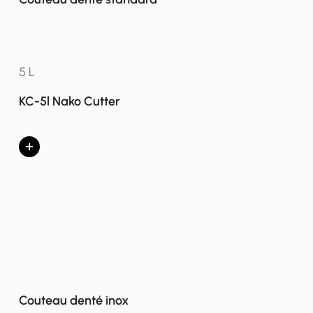
5 L
KC-5l Nako Cutter
+
Couteau denté inox