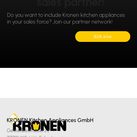
sales partner!
Do you want to include Kronen kitchen appliances
in your sales force? Join our partner network!
B2B area
KRONEN Kitchen Appliances GmbH
Gewerbestrasse 3 |