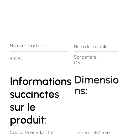
Numéro d'article:
Nom du modèle:
Sorbetière
45240
G5
Dimensio
Informations
ns:
succinctes
sur le
produit:
Capacité env. 1,7 litre.
Largeur : 430 mm