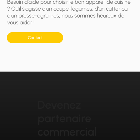
Besoin d'aide pour choisir le bon appareil de cuisine
? Qu'il s'agisse d'un coupe-légumes, d'un cutter ou
d'un presse-agrumes, nous sommes heureux de
vous aider !
Contact
Devenez
partenaire
commercial