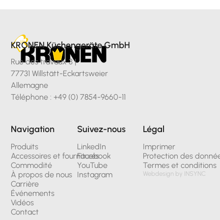
KRONEN Küchengeräte GmbH
Rue des travaux 3 |
77731 Willstätt-Eckartsweier
Allemagne
Téléphone : +49 (0) 7854-9660-11
Navigation
Suivez-nous
Légal
Produits
LinkedIn
Imprimer
Accessoires et fournitures
Facebook
Protection des donné
Commodité
YouTube
Termes et conditions
À propos de nous
Instagram
Webdesign by INSYNC
Carrière
Événements
Vidéos
Contact