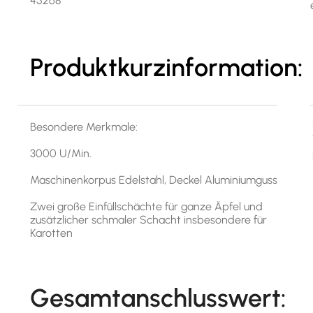
45268
Produktkurzinformation:
Besondere Merkmale:
3000 U/Min.
Maschinenkorpus Edelstahl, Deckel Aluminiumguss
Zwei große Einfüllschächte für ganze Äpfel und
zusätzlicher schmaler Schacht insbesondere für
Karotten
Gesamtanschlusswert: