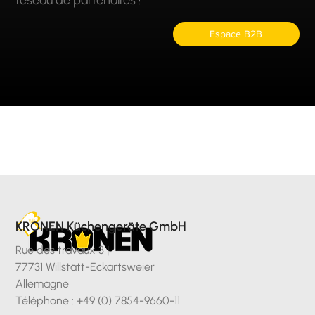
réseau de partenaires !
Espace B2B
KRONEN Küchengeräte GmbH
Rue des travaux 3 |
77731 Willstätt-Eckartsweier
Allemagne
Téléphone : +49 (0) 7854-9660-11