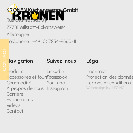
KRONEN Küchengeräte GmbH
Rue des travaux 3 |
77731 Willstätt-Eckartsweier
Allemagne
Téléphone : +49 (0) 7854-9660-11
CONTACT
CONTACT
Navigation
Suivez-nous
Légal
Produits
LinkedIn
Imprimer
Accessoires et fournitures
Facebook
Protection des donné
Commodité
YouTube
Termes et conditions
À propos de nous
Instagram
Webdesign by INSYNC
Carrière
Événements
Vidéos
Contact