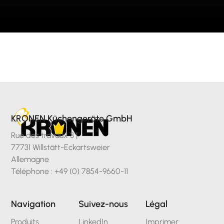
KRONEN Küchengeräte GmbH
Rue des travaux 3 |
77731 Willstätt-Eckartsweier
Allemagne
Téléphone : +49 (0) 7854-9660-11
Navigation
Suivez-nous
Légal
Produits
LinkedIn
Imprimer