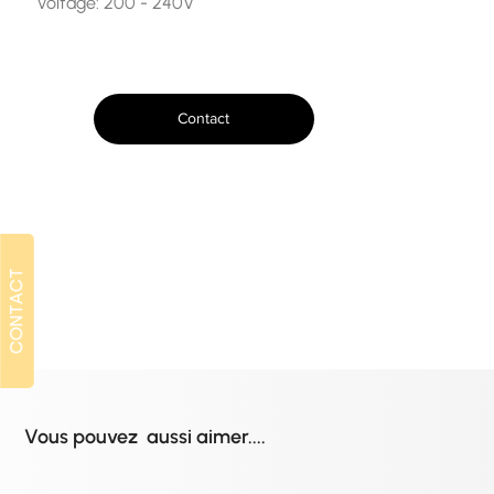
Voltage: 200 - 240V
Contact
CONTACT
CONTACT
Vous pouvez aussi aimer....