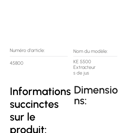
Numéro d'article:
Nom du modèle:
KE 5500
45800
Extracteur
s de jus
Dimensio
Informations
ns:
succinctes
sur le
produit: