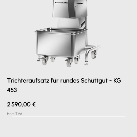
Trichteraufsatz für rundes Schüttgut - KG
453
Prix
2 590,00 €
Hors TVA