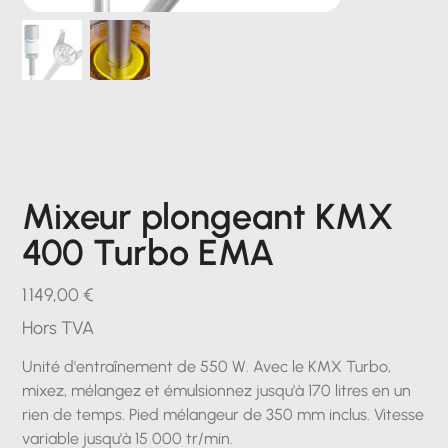
Mixeur plongeant KMX
400 Turbo EMA
Prix
1 149,00 €
Hors TVA
Unité d'entraînement de 550 W. Avec le KMX Turbo,
mixez, mélangez et émulsionnez jusqu'à 170 litres en un
rien de temps. Pied mélangeur de 350 mm inclus. Vitesse
variable jusqu'à 15 000 tr/min.