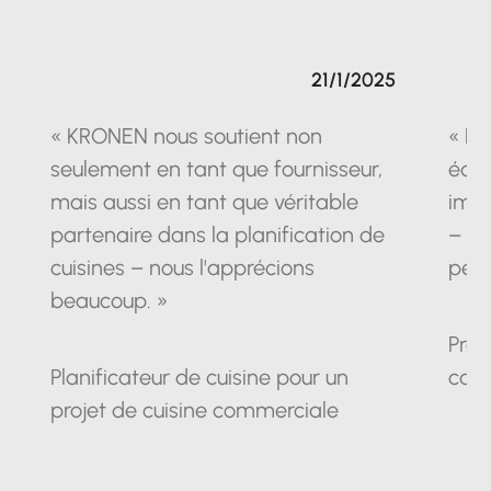
21/1/2025
« KRONEN nous soutient non
« La
seulement en tant que fournisseur,
équ
mais aussi en tant que véritable
impr
partenaire dans la planification de
– un
cuisines – nous l'apprécions
pein
beaucoup. »
Prop
Planificateur de cuisine pour un
cam
projet de cuisine commerciale