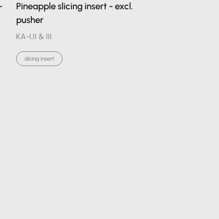
-
Pineapple slicing insert - excl.
pusher
KA-I,II & III
slicing insert