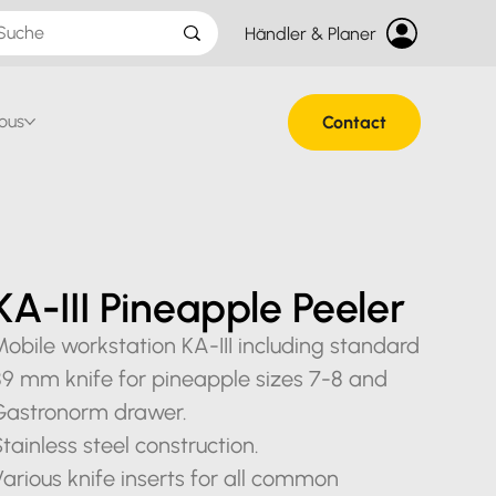
Händler & Planer
ous
Contact
KA-III Pineapple Peeler
obile workstation KA-III including standard
89 mm knife for pineapple sizes 7-8 and
Gastronorm drawer.
tainless steel construction.
arious knife inserts for all common