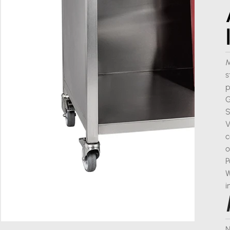
M
s
p
G
S
V
c
o
P
W
i
N