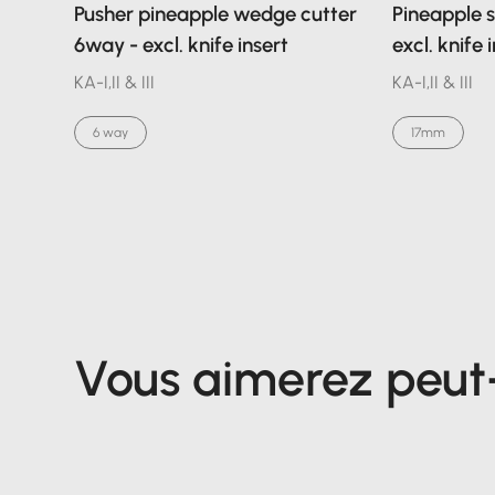
Pusher pineapple wedge cutter
Pineapple sl
6way - excl. knife insert
excl. knife 
KA-I,II & III
KA-I,II & III
6 way
17mm
Vous aimerez peut-ê