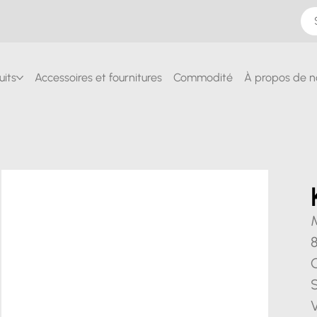
uits
Accessoires et fournitures
Commodité
À propos de n
M
S
V