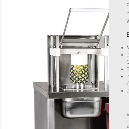
p
W
M
D
C
T
I
C
A