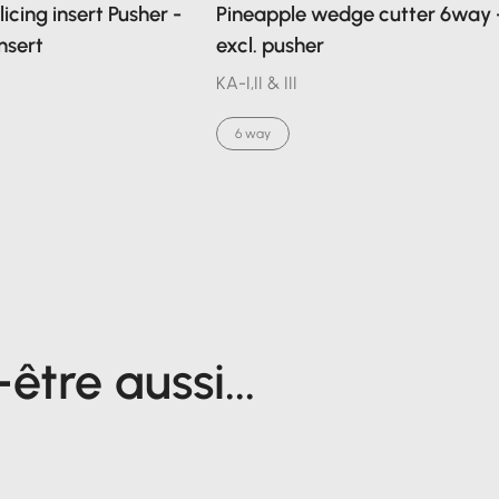
icing insert Pusher -
Pineapple wedge cutter 6way 
insert
excl. pusher
KA-I,II & III
6 way
tre aussi...