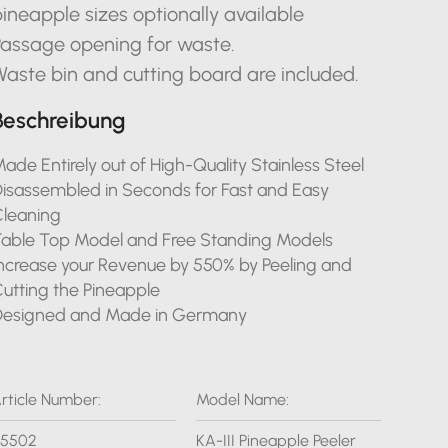
ineapple sizes optionally available
Passage opening for waste.
aste bin and cutting board are included.
Beschreibung
ade Entirely out of High-Quality Stainless Steel
isassembled in Seconds for Fast and Easy
leaning
able Top Model and Free Standing Models
ncrease your Revenue by 550% by Peeling and
utting the Pineapple
Designed and Made in Germany
rticle Number:
Model Name:
45502
KA-III Pineapple Peeler