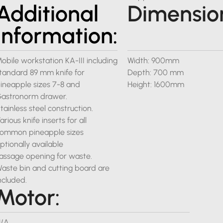
Additional
Dimensio
Information:
obile workstation KA-III including
Width: 900mm
tandard 89 mm knife for
Depth: 700 mm
ineapple sizes 7-8 and
Height: 1600mm
astronorm drawer.
tainless steel construction.
arious knife inserts for all
ommon pineapple sizes
ptionally available
assage opening for waste.
aste bin and cutting board are
ncluded.
Motor:
/A