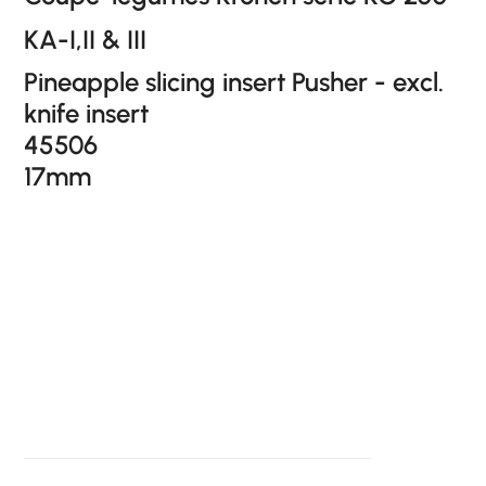
KA-I,II & III
Pineapple slicing insert Pusher - excl.
knife insert
45506
17mm