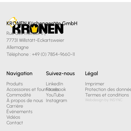
KRONEN Küchengeräte GmbH
Rue des travaux 3 |
77731 Willstätt-Eckartsweier
Allemagne
Téléphone : +49 (0) 7854-9660-11
Navigation
Suivez-nous
Légal
Produits
LinkedIn
Imprimer
Accessoires et fournitures
Facebook
Protection des donné
Commodité
YouTube
Termes et conditions
À propos de nous
Instagram
Webdesign by INSYNC
Carrière
Événements
Vidéos
Contact