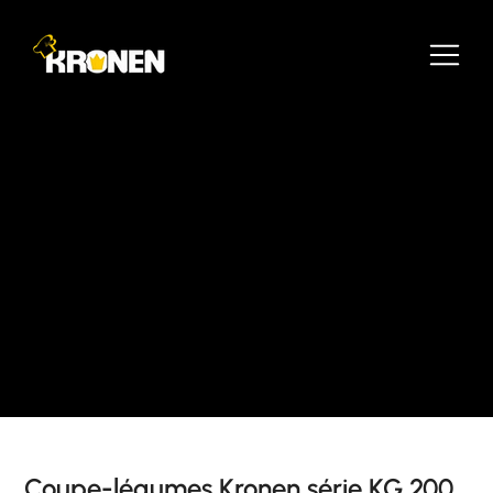
Coupe-légumes Kronen série KG 200