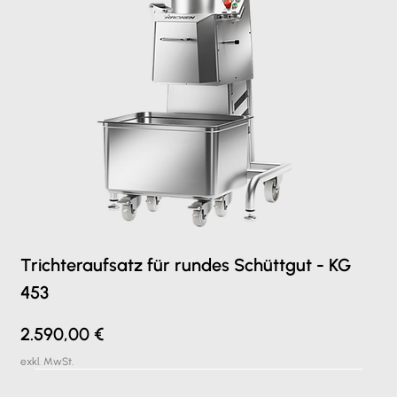
Trichteraufsatz für rundes Schüttgut - KG
453
Preis
2.590,00 €
exkl. MwSt.