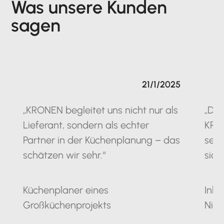
Was unsere Kunden
sagen
21/1/2025
„KRONEN begleitet uns nicht nur als
„Die
Lieferant, sondern als echter
KRO
Partner in der Küchenplanung – das
seit
schätzen wir sehr.“
sich
Küchenplaner eines
Inha
Großküchenprojekts
Nie