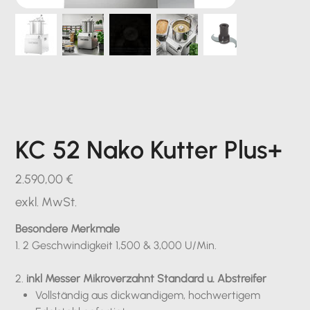
KC 52 Nako Kutter Plus+
Preis
2.590,00 €
exkl. MwSt.
Besondere Merkmale
1. ​2 Geschwindigkeit 1,500 & 3,000 U/Min.
2.
inkl Messer Mikroverzahnt Standard u. Abstreifer
Vollständig aus dickwandigem, hochwertigem