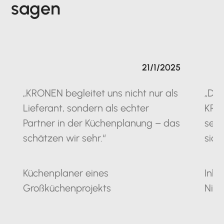
sagen
21/1/2025
„KRONEN begleitet uns nicht nur als
„Die
Lieferant, sondern als echter
KRO
Partner in der Küchenplanung – das
seit
schätzen wir sehr.“
sich
Küchenplaner eines
Inha
Großküchenprojekts
Nie