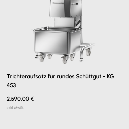
Trichteraufsatz für rundes Schüttgut - KG
453
Preis
2.590,00 €
exkl. MwSt.