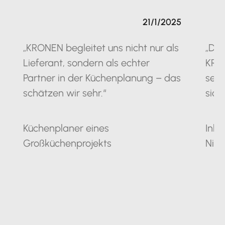
21/1/2025
„KRONEN begleitet uns nicht nur als
„Die
Lieferant, sondern als echter
KRO
Partner in der Küchenplanung – das
seit
schätzen wir sehr.“
sich
Küchenplaner eines
Inha
Großküchenprojekts
Nie