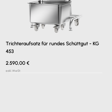
Trichteraufsatz für rundes Schüttgut - KG
453
Preis
2.590,00 €
exkl. MwSt.