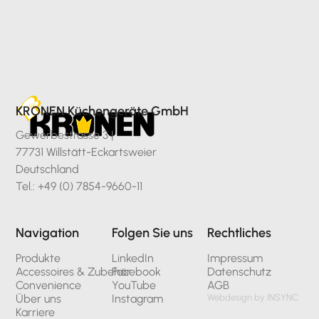
KRONEN Küchengeräte GmbH
Gewerbestrasse 3 |
77731 Willstätt-Eckartsweier
Deutschland
Tel.: +49 (0) 7854-9660-11
Navigation
Folgen Sie uns
Rechtliches
Produkte
LinkedIn
Impressum
Accessoires & Zubehör
Facebook
Datenschutz
Convenience
YouTube
AGB
Über uns
Instagram
Webdesign by INSYNC
Karriere