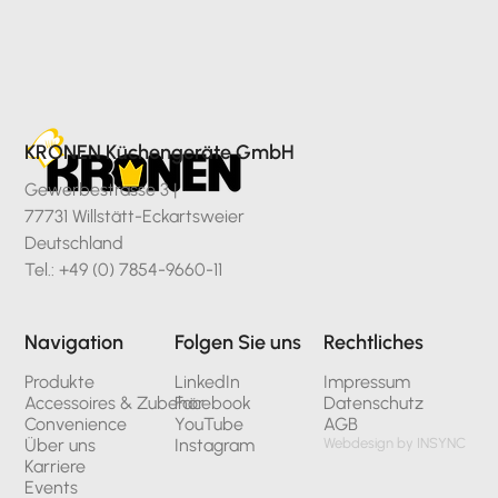
KRONEN Küchengeräte GmbH
Gewerbestrasse 3 |
77731 Willstätt-Eckartsweier
Deutschland
Tel.: +49 (0) 7854-9660-11
Navigation
Folgen Sie uns
Rechtliches
Produkte
LinkedIn
Impressum
Accessoires & Zubehör
Facebook
Datenschutz
Convenience
YouTube
AGB
Über uns
Instagram
Webdesign by INSYNC
Karriere
Events