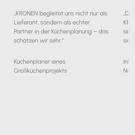
„KRONEN begleitet uns nicht nur als
„Die
Lieferant, sondern als echter
KRO
Partner in der Küchenplanung – das
seit
schätzen wir sehr.“
sich
Küchenplaner eines
Inha
Großküchenprojekts
Nie