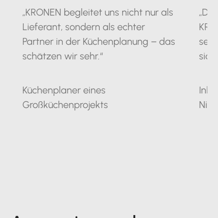
„KRONEN begleitet uns nicht nur als
„Die
Lieferant, sondern als echter
KRO
Partner in der Küchenplanung – das
seit
schätzen wir sehr.“
sich
Küchenplaner eines
Inha
Großküchenprojekts
Nie