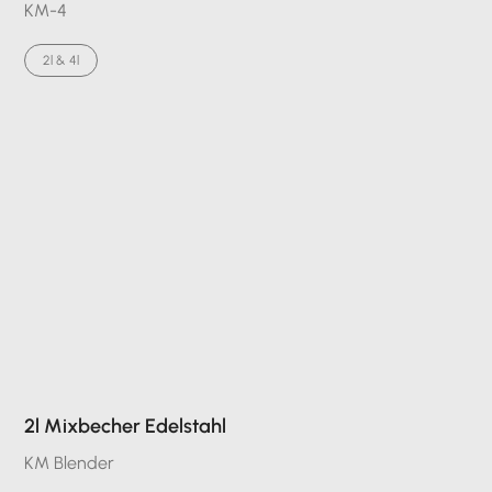
KM-4
2l & 4l
2l Mixbecher Edelstahl
KM Blender