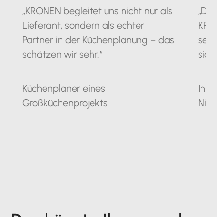
„KRONEN begleitet uns nicht nur als
„Die
Lieferant, sondern als echter
KRO
Partner in der Küchenplanung – das
seit
schätzen wir sehr.“
sich
Küchenplaner eines
Inha
Großküchenprojekts
Nie