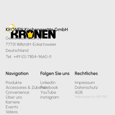
KRONEN Küchengeräte GmbH
Gewerbestrasse 3 |
77731 Willstätt-Eckartsweier
Deutschland
Tel.: +49 (0) 7854-9660-11
Navigation
Folgen Sie uns
Rechtliches
Produkte
LinkedIn
Impressum
Accessoires & Zubehör
Facebook
Datenschutz
Convenience
YouTube
AGB
Über uns
Instagram
Webdesign by INSYNC
Karriere
Events
Videos