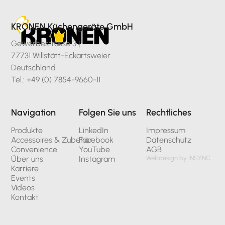
KRONEN Küchengeräte GmbH
Gewerbestrasse 3 |
77731 Willstätt-Eckartsweier
Deutschland
Tel.: +49 (0) 7854-9660-11
Navigation
Folgen Sie uns
Rechtliches
Produkte
LinkedIn
Impressum
Accessoires & Zubehör
Facebook
Datenschutz
Convenience
YouTube
AGB
Über uns
Instagram
Webdesign by INSYNC
Karriere
Events
Videos
Kontakt