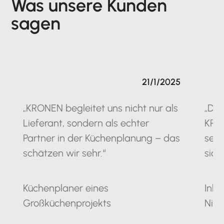
Was unsere Kunden
sagen
21/1/2025
„KRONEN begleitet uns nicht nur als
„Die
Lieferant, sondern als echter
KRO
Partner in der Küchenplanung – das
seit
schätzen wir sehr.“
sich
Küchenplaner eines
Inha
Großküchenprojekts
Nie