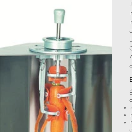
I
I
C
A
c
É
q
J
I
I
c