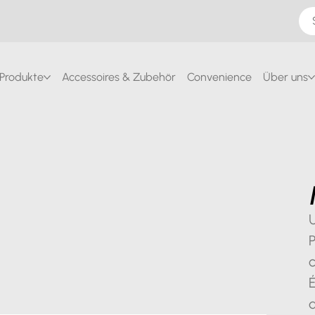
Produkte
Accessoires & Zubehör
Convenience
Über uns
U
P
É