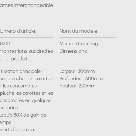
ames interchangeable
uméro d'article:
Nom du modèle:
0100
Maître d'épluchage
nformations succinctes
Dimensions:
ur le produit:
tilisation principale :
Largeur: 300mm
our éplucher les carottes
Profondeur: 600mm
t les concombres.
Hauteur: 230mm
pluche les carottes et les
oncombres en quelques
econdes
usqu'à 80% de gain de
temps
nserts facilement