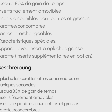
Jusqu'à 80% de gain de temps
nserts facilement amovibles
nserts disponibles pour petites et grosses
carottes/concombres
Lames interchangeables
aractéristiques spéciales:
ppareil avec insert à éplucher, grosse
arotte (inserts supplémentaires en option)
Beschreibung
pluche les carottes et les concombres en
uelques secondes
usqu'à 80% de gain de temps
nserts facilement amovibles
nserts disponibles pour petites et grosses
arottes/concombres