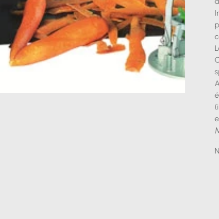
a
I
p
c
L
C
s
A
é
(
e
M
N