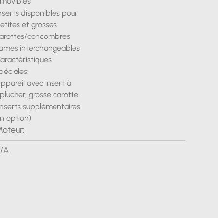
movibles
nserts disponibles pour
etites et grosses
arottes/concombres
ames interchangeables
aractéristiques
péciales:
ppareil avec insert à
plucher, grosse carotte
inserts supplémentaires
n option)
oteur:
/A