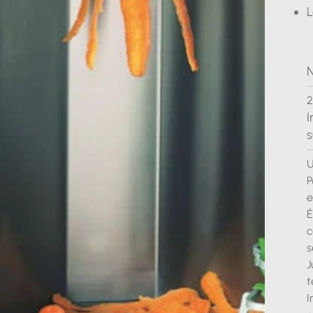
L
N
2
I
s
U
P
e
É
c
s
J
I