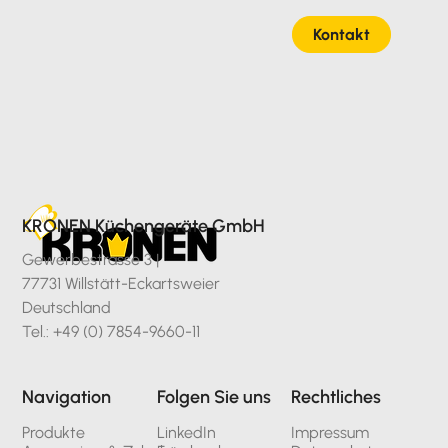
Kontakt
KRONEN Küchengeräte GmbH
Gewerbestrasse 3 |
77731 Willstätt-Eckartsweier
Deutschland
Tel.: +49 (0) 7854-9660-11
Navigation
Folgen Sie uns
Rechtliches
Produkte
LinkedIn
Impressum