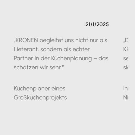
21/1/2025
„KRONEN begleitet uns nicht nur als
„Die
Lieferant, sondern als echter
KRO
Partner in der Küchenplanung – das
seit
schätzen wir sehr.“
sich
Küchenplaner eines
Inha
Großküchenprojekts
Nie