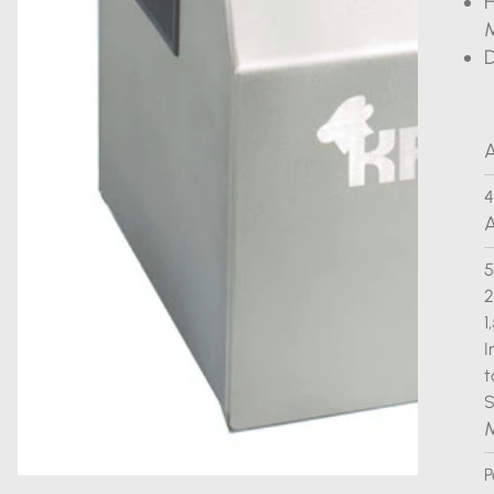
H
M
A
4
A
5
2
1
I
t
S
M
P