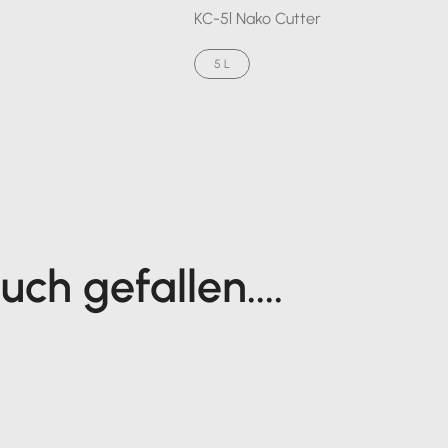
KC-5l Nako Cutter
5 L
ch gefallen....