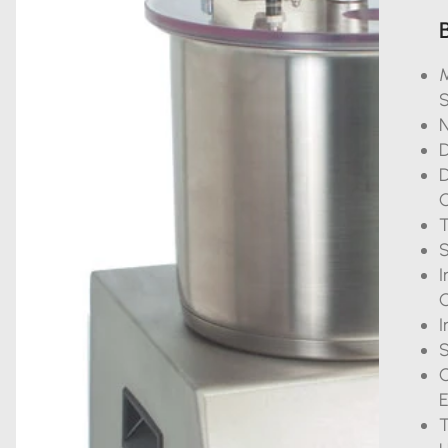
M
S
N
D
D
C
T
S
I
O
I
S
C
E
T