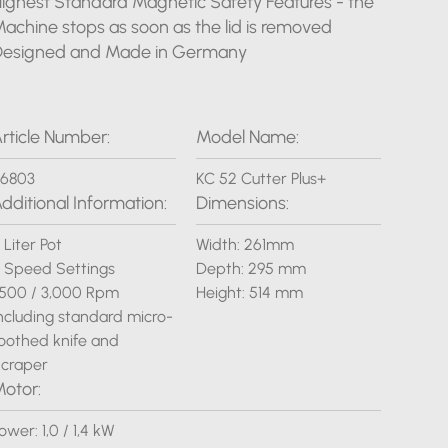
ighest Standard Magnetic Safety Features - the
achine stops as soon as the lid is removed
Designed and Made in Germany
rticle Number:
Model Name:
6803
KC 52 Cutter Plus+
dditional Information:
Dimensions:
 Liter Pot
Width: 261mm
 Speed Settings
Depth: 295 mm
,500 / 3,000 Rpm
Height: 514 mm
ncluding standard micro-
oothed knife and
craper
otor:
ower: 1,0 / 1,4 kW