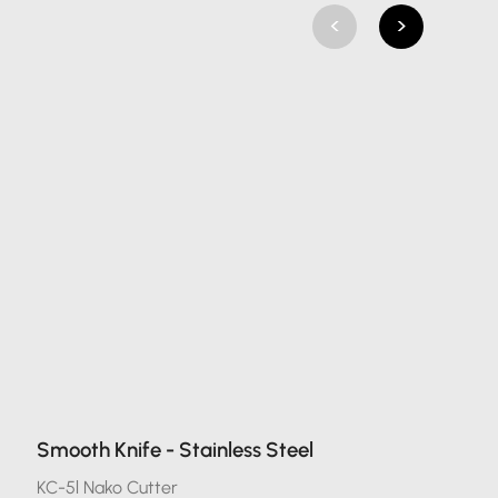
<
>
Smooth Knife - Stainless Steel
KC-5l Nako Cutter