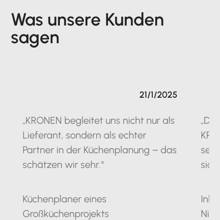
Was unsere Kunden
sagen
21/1/2025
„KRONEN begleitet uns nicht nur als
„Die
Lieferant, sondern als echter
KRO
Partner in der Küchenplanung – das
seit
schätzen wir sehr.“
sich
Küchenplaner eines
Inha
Großküchenprojekts
Nie