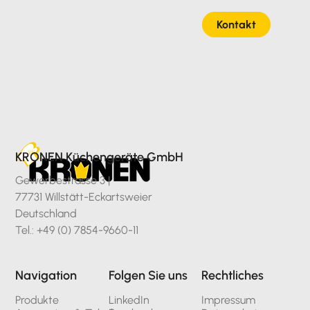
Kontakt
KRONEN Küchengeräte GmbH
Gewerbestrasse 3 |
77731 Willstätt-Eckartsweier
Deutschland
Tel.: +49 (0) 7854-9660-11
Navigation
Folgen Sie uns
Rechtliches
Produkte
LinkedIn
Impressum