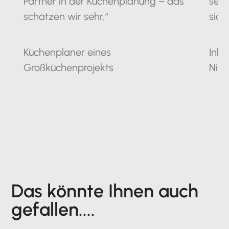
Partner in der Küchenplanung – das
seit
schätzen wir sehr.“
sich
Küchenplaner eines
Inha
Großküchenprojekts
Nie
Das könnte Ihnen auch
gefallen....