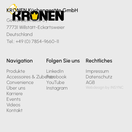
KRONEN Küchengeräte GmbH
Gewerbestrasse 3 |
77731 Willstätt-Eckartsweier
Deutschland
Tel.: +49 (0) 7854-9660-11
Navigation
Folgen Sie uns
Rechtliches
Produkte
LinkedIn
Impressum
Accessoires & Zubehör
Facebook
Datenschutz
Convenience
YouTube
AGB
Über uns
Instagram
Webdesign by INSYNC
Karriere
Events
Videos
Kontakt