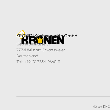
KRONEN Küchengeräte GmbH
Gewerbestrasse 3 |
77731 Willstätt-Eckartsweier
Deutschland
Tel.: +49 (0) 7854-9660-11
© by KR