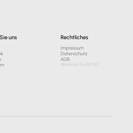
Sie uns
Rechtliches
n
Impressum
ok
Datenschutz
e
AGB
am
Webdesign by INSYNC