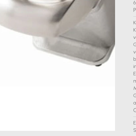
P
K
K
v
G
v
b
i
E
m
M
G
a
G
E
S