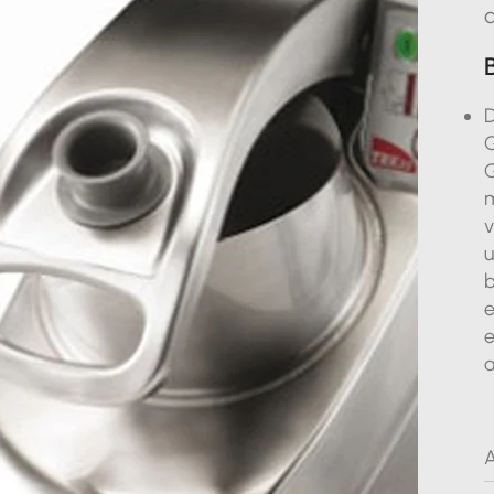
D
G
G
m
v
u
b
e
e
a
A