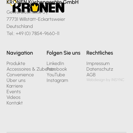
KRONEN Küchengeräte GmbH
Gewerbestrasse 3 |
77731 Willstätt-Eckartsweier
Deutschland
Tel.: +49 (0) 7854-9660-11
Navigation
Folgen Sie uns
Rechtliches
Produkte
LinkedIn
Impressum
Accessoires & Zubehör
Facebook
Datenschutz
Convenience
YouTube
AGB
Über uns
Instagram
Webdesign by INSYNC
Karriere
Events
Videos
Kontakt