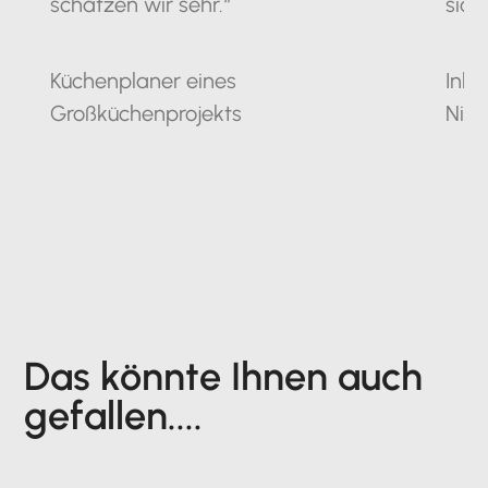
schätzen wir sehr.“
sich
Küchenplaner eines
Inha
Großküchenprojekts
Nie
Das könnte Ihnen auch
gefallen....