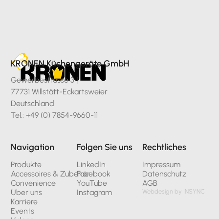
KRONEN Küchengeräte GmbH
Gewerbestrasse 3 |
77731 Willstätt-Eckartsweier
Deutschland
Tel.: +49 (0) 7854-9660-11
Navigation
Folgen Sie uns
Rechtliches
Produkte
LinkedIn
Impressum
Accessoires & Zubehör
Facebook
Datenschutz
Convenience
YouTube
AGB
Über uns
Instagram
Webdesign by INSYNC
Karriere
Events