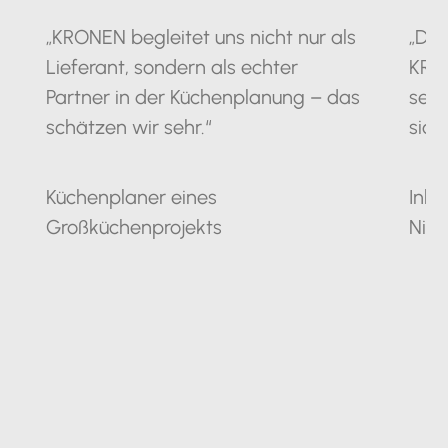
„KRONEN begleitet uns nicht nur als
„Die
Lieferant, sondern als echter
KRO
Partner in der Küchenplanung – das
seit
schätzen wir sehr.“
sich
Küchenplaner eines
Inha
Großküchenprojekts
Nie