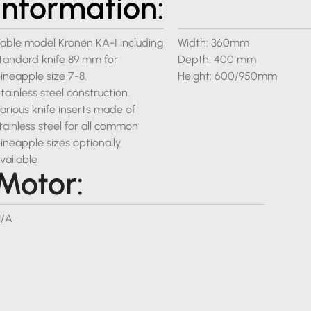
Information:
able model Kronen KA-I including
Width: 360mm
tandard knife 89 mm for
Depth: 400 mm
ineapple size 7-8.
Height: 600/950mm
tainless steel construction.
arious knife inserts made of
tainless steel for all common
ineapple sizes optionally
vailable
Motor:
/A