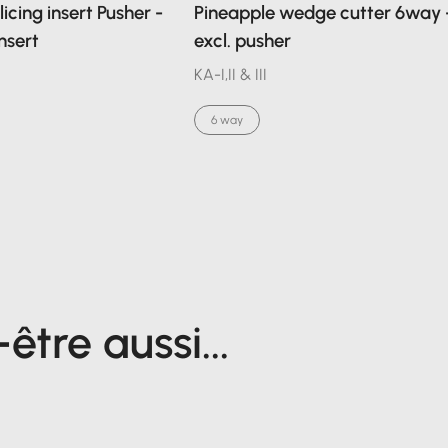
icing insert Pusher -
Pineapple wedge cutter 6way 
insert
excl. pusher
KA-I,II & III
6 way
tre aussi...