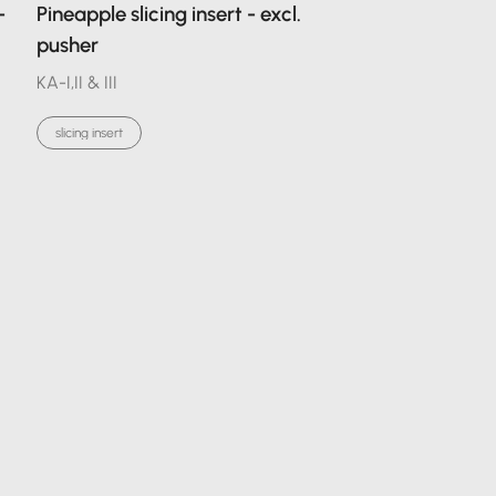
-
Pineapple slicing insert - excl.
pusher
KA-I,II & III
slicing insert