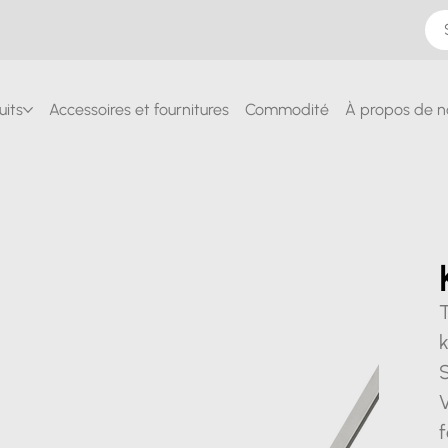
uits
Accessoires et fournitures
Commodité
À propos de n
k
S
V
f