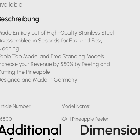
vailable
Beschreibung
ade Entirely out of High-Quality Stainless Steel
isassembled in Seconds for Fast and Easy
leaning
able Top Model and Free Standing Models
ncrease your Revenue by 550% by Peeling and
utting the Pineapple
Designed and Made in Germany
rticle Number:
Model Name:
45500
KA-I Pineapple Peeler
Additional
Dimensio