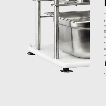
T
s
p
S
V
s
p
a
N