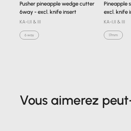
Pusher pineapple wedge cutter
Pineapple sl
6way - excl. knife insert
excl. knife 
KA-I,II & III
KA-I,II & III
6 way
17mm
Vous aimerez peut-ê