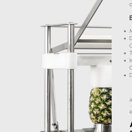
a
M
D
C
T
I
C
A