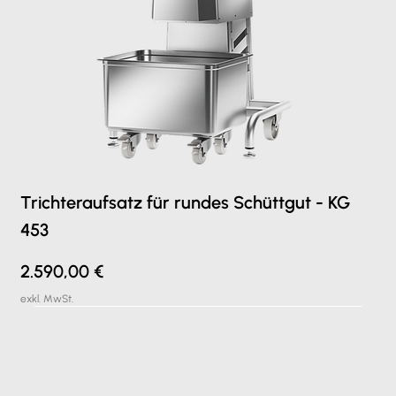
Trichteraufsatz für rundes Schüttgut - KG
453
Preis
2.590,00 €
exkl. MwSt.