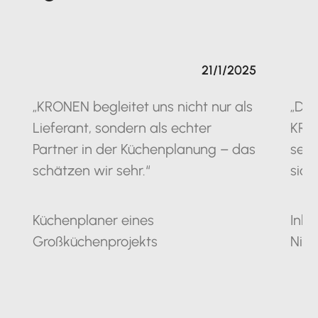
21/1/2025
„KRONEN begleitet uns nicht nur als
„Die
Lieferant, sondern als echter
KRO
Partner in der Küchenplanung – das
seit
schätzen wir sehr.“
sich
Küchenplaner eines
Inha
Großküchenprojekts
Nie