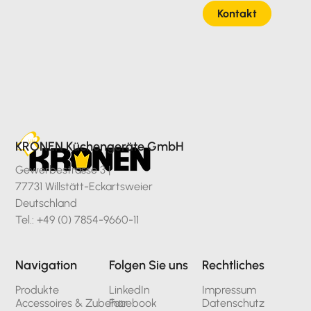
Kontakt
KRONEN Küchengeräte GmbH
Gewerbestrasse 3 |
77731 Willstätt-Eckartsweier
Deutschland
Tel.: +49 (0) 7854-9660-11
Navigation
Folgen Sie uns
Rechtliches
Produkte
LinkedIn
Impressum
Accessoires & Zubehör
Facebook
Datenschutz