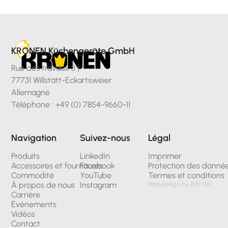
KRONEN Küchengeräte GmbH
Rue des travaux 3 |
77731 Willstätt-Eckartsweier
Allemagne
Téléphone : +49 (0) 7854-9660-11
Navigation
Suivez-nous
Légal
Produits
LinkedIn
Imprimer
Accessoires et fournitures
Facebook
Protection des donné
Commodité
YouTube
Termes et conditions
À propos de nous
Instagram
Webdesign by INSYNC
Carrière
Événements
Vidéos
Contact