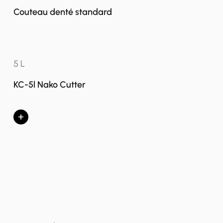
Couteau denté standard
5 L
KC-5l Nako Cutter
+