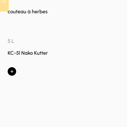
couteau à herbes
5 L
KC-5l Nako Kutter
+