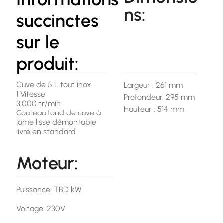
ns:
succinctes
sur le
produit:
Cuve de 5 L tout inox
Largeur : 261 mm
1 Vitesse
Profondeur. 295 mm
3,000 tr/min
Hauteur : 514 mm
Couteau fond de cuve à
lame lisse démontable
livré en standard
Moteur:
Puissance: TBD kW
Voltage: 230V