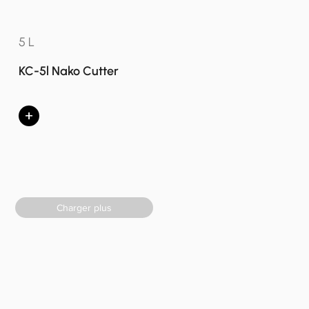
5 L
KC-5l Nako Cutter
+
Charger plus